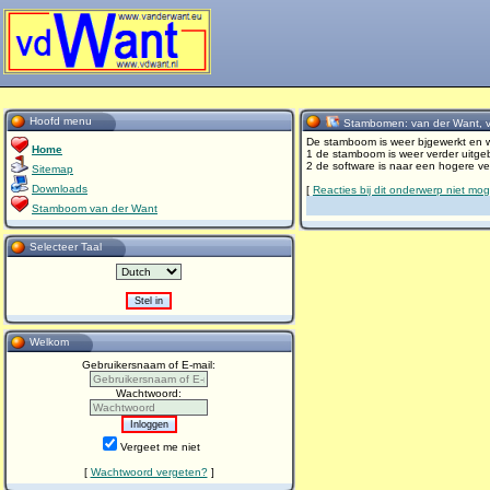
Hoofd menu
Stambomen: van der Want, v
De stamboom is weer bjgewerkt en w
Home
1 de stamboom is weer verder uitgeb
2 de software is naar een hogere ve
Sitemap
Downloads
[
Reacties bij dit onderwerp niet moge
Stamboom van der Want
Selecteer Taal
Stel in
Welkom
Gebruikersnaam of E-mail:
Gebruikersnaam
of
Wachtwoord:
E-
Wachtwoord
mail:
Vergeet me niet
[
Wachtwoord vergeten?
]