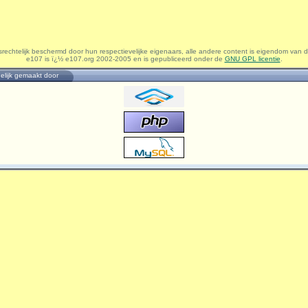
srechtelijk beschermd door hun respectievelijke eigenaars, alle andere content is eigendom van
e107 is ï¿½ e107.org 2002-2005 en is gepubliceerd onder de
GNU GPL licentie
.
elijk gemaakt door