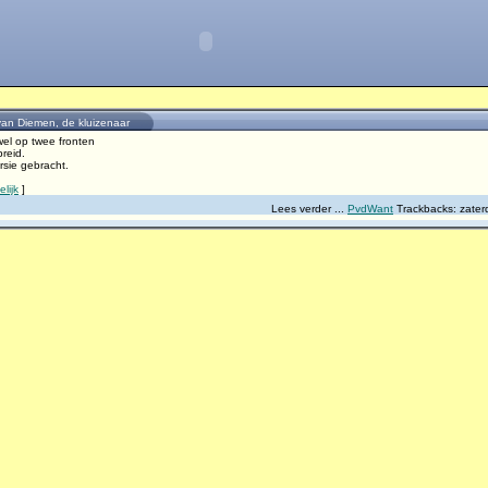
an Diemen, de kluizenaar
el op twee fronten
reid.
rsie gebracht.
lijk
]
Lees verder ...
PvdWant
Trackbacks:
zater