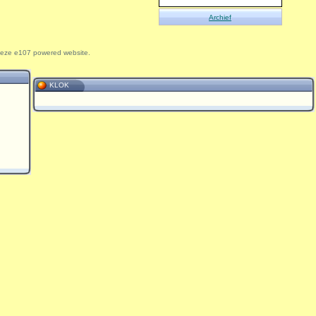
Archief
 deze e107 powered website.
KLOK