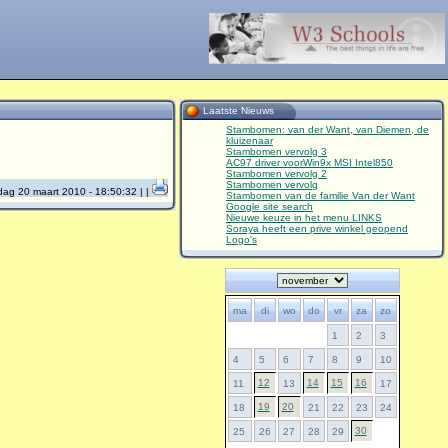
Laatste Nieuws
Stambomen: van der Want, van Diemen, de
kluizenaar
Stambomen vervolg 3
AC97 driver voorWin9x MSI Intel850
Stambomen vervolg 2
Stambomen vervolg
dag 20 maart 2010 - 18:50:32
| |
Stambomen van de familie Van der Want
Google site search
Nieuwe keuze in het menu LINKS
Soraya heeft een prive winkel geopend
Logo's
ma
di
wo
do
vr
za
zo
1
2
3
4
5
6
7
8
9
10
12
14
15
16
11
13
17
19
20
18
21
22
23
24
30
25
26
27
28
29