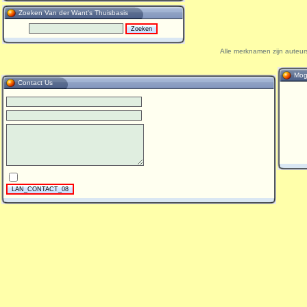
Zoeken Van der Want's Thuisbasis
Alle merknamen zijn auteur
Mog
Contact Us